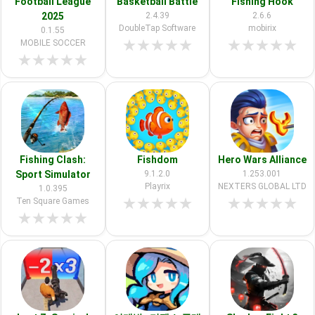
Football League
Basketball Battle
Fishing Hook
2025
2.4.39
2.6.6
DoubleTap Software
mobirix
0.1.55
★
★
★
★
★
★
★
★
★
★
MOBILE SOCCER
★
★
★
★
★
Fishing Clash:
Fishdom
Hero Wars Alliance
Sport Simulator
9.1.2.0
1.253.001
Playrix
NEXTERS GLOBAL LTD
1.0.395
★
★
★
★
★
★
★
★
★
★
Ten Square Games
★
★
★
★
★