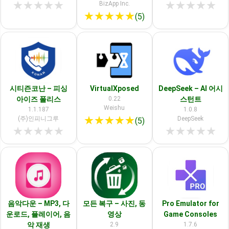
★
★
★
★
★
★
★
★
★
★
BizApp Inc.
★
★
★
★
★
(5)
시티즌코난 – 피싱
VirtualXposed
DeepSeek – AI 어시
아이즈 폴리스
0.22
스턴트
Weishu
1.1.187
1.0.8
★
★
★
★
★
(주)인피니그루
DeepSeek
(5)
★
★
★
★
★
★
★
★
★
★
음악다운 – MP3, 다
모든 복구 – 사진, 동
Pro Emulator for
운로드, 플레이어, 음
영상
Game Consoles
악 재생
2.9
1.7.6