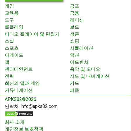
게임
공포
교육용
금융
도구
레이싱
롤플레잉
보드
비디오 플레이어 및 편집기
생존
소셜
쇼핑
스포츠
시뮬레이션
아케이드
액션
앱
어드벤처
엔터테인먼트
음악 및 오디오
전략
지도 및 내비게이션
최신의 앱과 게임
카드
커뮤니케이션
퍼즐
APKS82©2026
연락처:
info@apks82.com
회사 소개
개인정보 보호정책