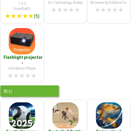
Go Technology Global
Browser by Fulldive Co.
1.0.3
★
★
★
★
★
★
★
★
★
★
GoodSoft2
★
★
★
★
★
(5)
Flashlight projector
4
One Music Player
★
★
★
★
★
최신