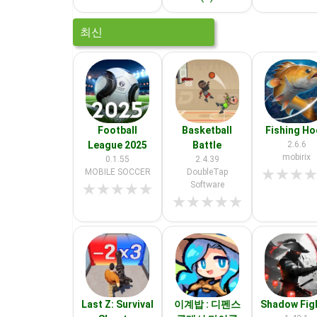
최신
Football
Basketball
Fishing H
League 2025
Battle
2.6.6
mobirix
0.1.55
2.4.39
★
★
★
MOBILE SOCCER
DoubleTap
Software
★
★
★
★
★
★
★
★
★
★
Last Z: Survival
이계밥 : 디펜스
Shadow Fig