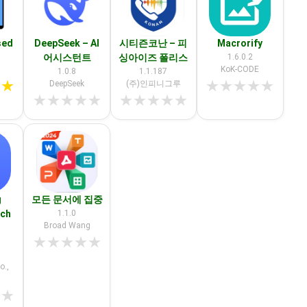
sed
DeepSeek – AI
시티즌코난 – 피
Macrorify
어시스턴트
싱아이즈 폴리스
1.6.0.2
KoK-CODE
1.0.8
1.1.187
★
★
★
★
★
★
★
DeepSeek
(주)인피니그루
★
★
★
★
★
★
★
★
★
★
g
모든 문서에 집중
tch
1.1.0
Broad Wang
★
★
★
★
★
o.,
★
★