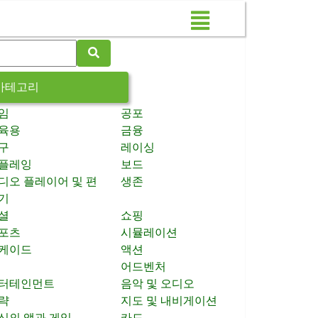
카테고리
임
공포
육용
금융
구
레이싱
플레잉
보드
디오 플레이어 및 편
생존
기
셜
쇼핑
포츠
시뮬레이션
케이드
액션
어드벤처
터테인먼트
음악 및 오디오
략
지도 및 내비게이션
신의 앱과 게임
카드