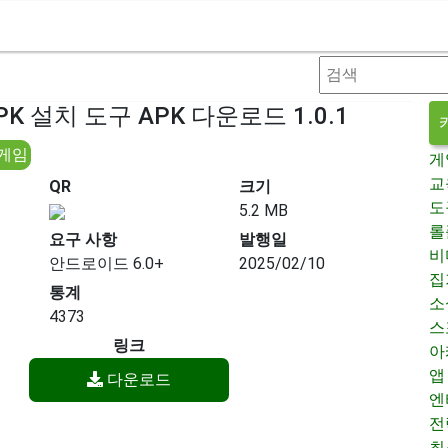
APK 설치 도구 APK 다운로드 1.0.1
 게임
게
교
QR
크기
도
5.2 MB
롤
요구 사항
발행일
비
안드로이드 6.0+
2025/02/10
집
통계
소
4373
스
링크
아
앱
다운로드
엔
전
최