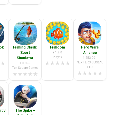
ook
Fishing Clash:
Fishdom
Hero Wars
Sport
9.1.2.0
Alliance
Playrix
Simulator
1.253.001
★
★
★
★
★
★
★
NEXTERS GLOBAL
1.0.395
LTD
Ten Square Games
★
★
★
★
★
★
★
★
★
★
ht 3
The Spike –