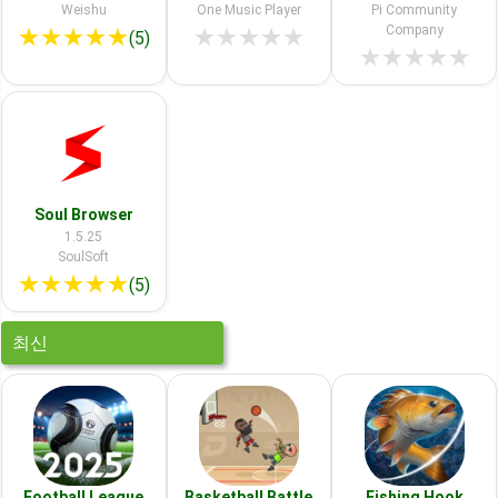
Weishu
One Music Player
Pi Community
Company
★
★
★
★
★
★
★
★
★
★
(5)
★
★
★
★
★
Soul Browser
1.5.25
SoulSoft
★
★
★
★
★
(5)
최신
Football League
Basketball Battle
Fishing Hook