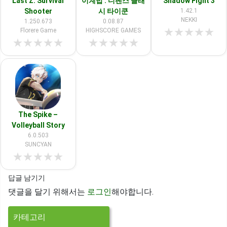
Last Z: Survival
이계밥 : 디펜스 클래
Shadow Fight 3
Shooter
시 타이쿤
1.42.1
NEKKI
1.250.673
0.08.87
★
★
★
★
★
Florere Game
HIGHSCORE GAMES
★
★
★
★
★
★
★
★
★
★
The Spike –
Volleyball Story
6.0.503
SUNCYAN
★
★
★
★
★
답글 남기기
댓글을 달기 위해서는
로그인
해야합니다.
카테고리