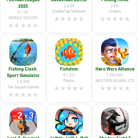
2025
2.4.39
2.6.6
DoubleTap Software
mobirix
0.1.55
★
★
★
★
★
★
★
★
★
★
MOBILE SOCCER
★
★
★
★
★
Fishing Clash:
Fishdom
Hero Wars Alliance
Sport Simulator
9.1.2.0
1.253.001
Playrix
NEXTERS GLOBAL LTD
1.0.395
★
★
★
★
★
★
★
★
★
★
Ten Square Games
★
★
★
★
★