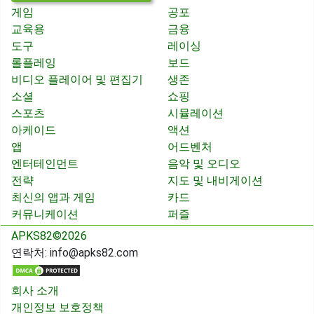
게임
공포
교육용
금융
도구
레이싱
롤플레잉
보드
비디오 플레이어 및 편집기
생존
소셜
쇼핑
스포츠
시뮬레이션
아케이드
액션
앱
어드벤처
엔터테인먼트
음악 및 오디오
전략
지도 및 내비게이션
최신의 앱과 게임
카드
커뮤니케이션
퍼즐
APKS82©2026
연락처:
info@apks82.com
회사 소개
개인정보 보호정책