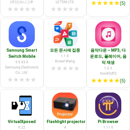
★
★
★
★
★
(주)인피니그루
LETEM LTD
(5)
★
★
★
★
★
★
★
★
★
★
Samsung Smart
모든 문서에 집중
음악다운 – MP3, 다
Switch Mobile
1.1.0
운로드, 플레이어, 음
Broad Wang
9.5.03.0
악 재생
★
★
★
★
★
Samsung Electronics
1.0.3
Co., Ltd.
GoodSoft2
★
★
★
★
★
★
★
★
★
★
(5)
VirtualXposed
Flashlight projector
Pi Browser
0.22
4
1.11.0