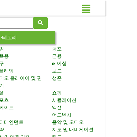
카테고리
임
공포
육용
금융
구
레이싱
플레잉
보드
디오 플레이어 및 편
생존
기
셜
쇼핑
포츠
시뮬레이션
케이드
액션
어드벤처
터테인먼트
음악 및 오디오
략
지도 및 내비게이션
신의 앱과 게임
카드