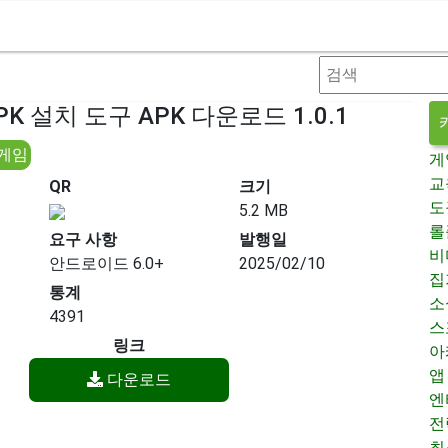
APK 설치 도구 APK 다운로드 1.0.1
 게임
게
교
QR
크기
도
5.2 MB
롤
요구 사항
발행일
비
안드로이드 6.0+
2025/02/10
집
통계
소
4391
스
링크
아
앱
다운로드
엔
전
최