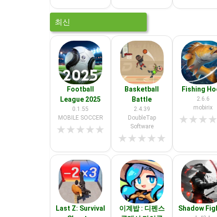
최신
Football
Basketball
Fishing H
League 2025
Battle
2.6.6
mobirix
0.1.55
2.4.39
★
★
★
MOBILE SOCCER
DoubleTap
Software
★
★
★
★
★
★
★
★
★
★
Last Z: Survival
이계밥 : 디펜스
Shadow Fig