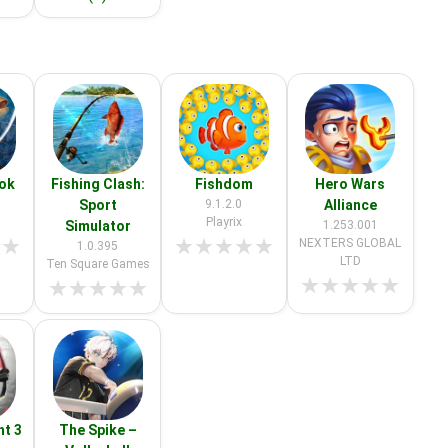
ook
Fishing Clash:
Fishdom
Hero Wars
Sport
9.1.2.0
Alliance
Playrix
Simulator
1.253.001
★
★
★
★
★
★
★
NEXTERS GLOBAL
1.0.395
LTD
Ten Square Games
★
★
★
★
★
★
★
★
★
★
ht 3
The Spike –