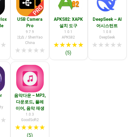
lox
USB Camera
APKS82: XAPK
DeepSeek – AI
le
Pro
설치 도구
어시스턴트
9.7.9
1.0.1
1.0.8
沈垚 / ShenYao
APKS82
DeepSeek
China
★
★
★
★
★
★
★
★
★
★
★
★
★
★
★
★
★
(5)
r
음악다운 – MP3,
다운로드, 플레
ty
이어, 음악 재생
1.0.3
★
★
GoodSoft2
★
★
★
★
★
(5)