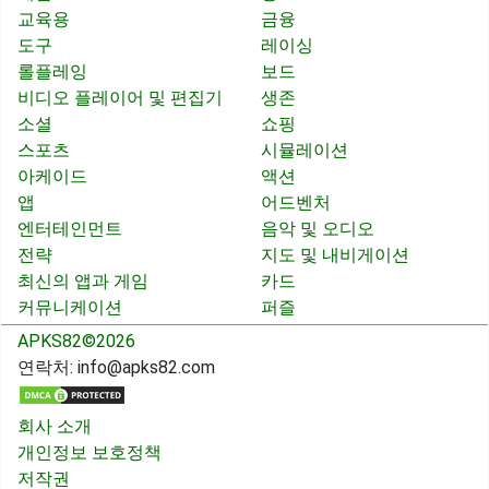
교육용
금융
도구
레이싱
롤플레잉
보드
비디오 플레이어 및 편집기
생존
소셜
쇼핑
스포츠
시뮬레이션
아케이드
액션
앱
어드벤처
엔터테인먼트
음악 및 오디오
전략
지도 및 내비게이션
최신의 앱과 게임
카드
커뮤니케이션
퍼즐
APKS82©2026
연락처:
info@apks82.com
회사 소개
개인정보 보호정책
저작권