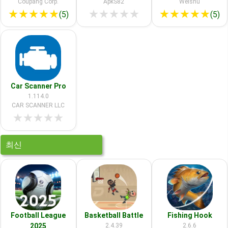
Coupang Corp.
ApkS82
Weishu
★
★
★
★
★
★
★
★
★
★
★
★
★
★
★
(5)
(5)
Car Scanner Pro
1.114.0
CAR SCANNER LLC
★
★
★
★
★
최신
Football League
Basketball Battle
Fishing Hook
2025
2.4.39
2.6.6