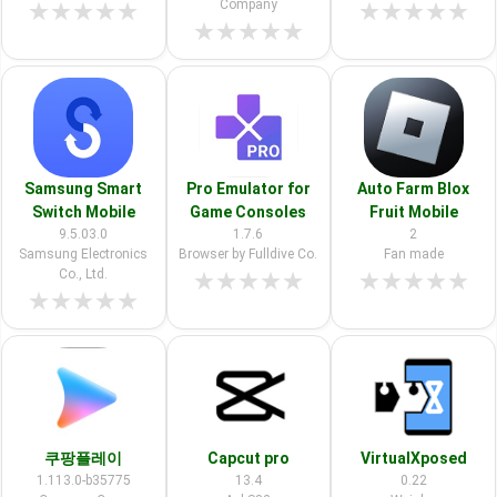
Company
★
★
★
★
★
★
★
★
★
★
★
★
★
★
★
Samsung Smart
Pro Emulator for
Auto Farm Blox
Switch Mobile
Game Consoles
Fruit Mobile
9.5.03.0
1.7.6
2
Samsung Electronics
Browser by Fulldive Co.
Fan made
Co., Ltd.
★
★
★
★
★
★
★
★
★
★
★
★
★
★
★
쿠팡플레이
Capcut pro
VirtualXposed
1.113.0-b35775
13.4
0.22