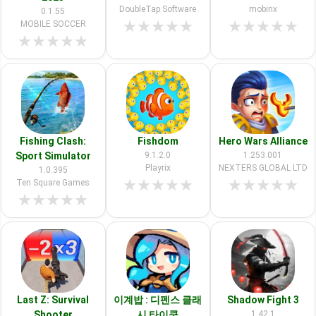
DoubleTap Software
mobirix
0.1.55
★
★
★
★
★
★
★
★
★
★
MOBILE SOCCER
★
★
★
★
★
Fishing Clash:
Fishdom
Hero Wars Alliance
Sport Simulator
9.1.2.0
1.253.001
Playrix
NEXTERS GLOBAL LTD
1.0.395
★
★
★
★
★
★
★
★
★
★
Ten Square Games
★
★
★
★
★
Last Z: Survival
이계밥 : 디펜스 클래
Shadow Fight 3
Shooter
시 타이쿤
1.42.1